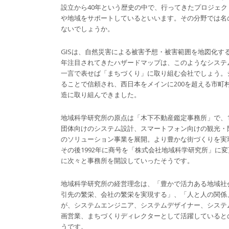
設立から40年という歴史の中で、行ってきたプロジェク
や地域をサポートしているといいます。その分野では名
ないでしょうか。
GISは、自然災害による被害予想・被害範囲を地図化
年注目されてきたハザードマップは、このようなシステ
一言で表せば「まちづくり」に取り組む会社でしょう。
ることで信頼され、西日本をメインに200を超える市
造に取り組んできました。
地域科学研究所の原点は「木下不動産鑑定事務所」で、1
団体向けのシステム設計、スマートフォン向けの観光・
のソリューション事業を展開。より豊かな街づくりを実
その後1992年に商号を「株式会社地域科学研究所」に
に次々と事務所を開設していったそうです。
地域科学研究所の経営理念は、「豊かで活力ある地域社
引先の繁栄、会社の繁栄を実現する」、「人と人の関係
が、システムエンジニア、システムデザイナー、システ
画営業、まちづくりディレクターとして活躍していると
うです。