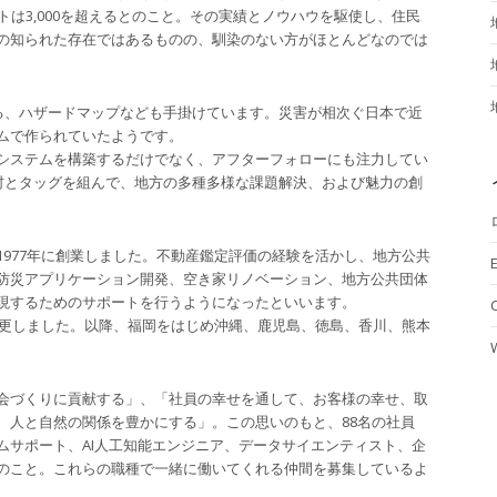
トは3,000を超えるとのこと。その実績とノウハウを駆使し、住民
の知られた存在ではあるものの、馴染のない方がほとんどなのでは
する、ハザードマップなども手掛けています。災害が相次ぐ日本で近
ムで作られていたようです。
システムを構築するだけでなく、アフターフォローにも注力してい
町村とタッグを組んで、地方の多種多様な課題解決、および魅力の創
977年に創業しました。不動産鑑定評価の経験を活かし、地方公共
E
防災アプリケーション開発、空き家リノベーション、地方公共団体
現するためのサポートを行うようになったといいます。
変更しました。以降、福岡をはじめ沖縄、鹿児島、徳島、香川、熊本
会づくりに貢献する」、「社員の幸せを通して、お客様の幸せ、取
、人と自然の関係を豊かにする」。この思いのもと、88名の社員
ムサポート、AI人工知能エンジニア、データサイエンティスト、企
のこと。これらの職種で一緒に働いてくれる仲間を募集しているよ