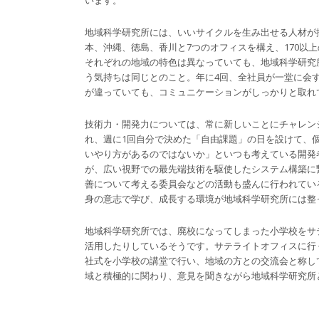
います。
地域科学研究所には、いいサイクルを生み出せる人材が
本、沖縄、徳島、香川と7つのオフィスを構え、170以
それぞれの地域の特色は異なっていても、地域科学研究
う気持ちは同じとのこと。年に4回、全社員が一堂に会
が違っていても、コミュニケーションがしっかりと取れ
技術力・開発力については、常に新しいことにチャレン
れ、週に1回自分で決めた「自由課題」の日を設けて、
いやり方があるのではないか」といつも考えている開発
が、広い視野での最先端技術を駆使したシステム構築に
善について考える委員会などの活動も盛んに行われてい
身の意志で学び、成長する環境が地域科学研究所には整
地域科学研究所では、廃校になってしまった小学校をサ
活用したりしているそうです。サテライトオフィスに行
社式を小学校の講堂で行い、地域の方との交流会と称し
域と積極的に関わり、意見を聞きながら地域科学研究所