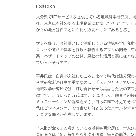
Posted on
大分県でICTサービスを提供している地域科学研究所。
後、東京に本社のある上場企業に勤務したそうです。し
からの地方は自立と活性化が必要不可欠であると感じ、
大分へ帰り、今社長として活躍している地域科学研究所
ロックや道路の異常を行政へ報告するアプリの開発、空
案、ハザードマップの公開、廃校の利活用と実に様々な
ていったそうです。
平井氏は、自身が入社したころと比べて時代は随分変わ
科学研究所の仕事で重要なのは、「人」だと考えている
地域科学研究所では、打ち合わせから納品した後のアフ
徴です。こういった方式は地方では珍しく、顧客との接
ミュニケーションや臨機応変さ、自らの頭で考えてそれ
代はビジネスシーンでは当たり前となったメールやチャ
ナログな部分が存在しています。
「人財が全て」と考えている地域科学研究所は、一人ひ
員研修をはじめ、毎年ある年次別研修、毎月の面談、O