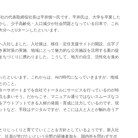
同社の代表取締役社長は平井慎一氏です。平井氏は、大学を卒業した
かし、少子高齢化・人口減少が社会問題となっている日本で、これ
大分へとUターンしたといいます。
へ入社しました。入社後は、移住・定住支援サイトの開設、点字ブ
き家対策の実施、地域にとって魅力的な公共施設を活用する案の提
まちづくりに携わりました。こうして、地方の自立、活性化を進め
ったといいます。これからは、AIの時代になっていきますが、地域
とのこと。
ターサポートまでを自社でトータルにサービスを行っているのが特
点も多いそう。だからこそ、マニュアル通りではないスムーズなコ
をアウトプットできる人材の発掘・育成に注力しているのです。現
ットなど、手段はデジタルですが、そこには人と人とが触れ合うア
とりじっくりと育てていくことを方針としているようです。新入社
JT、社員が学びたいという分野の研修参加を、国内外を問わずサポ