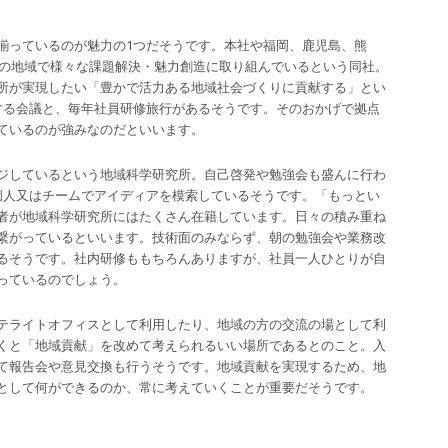
揃っているのが魅力の1つだそうです。本社や福岡、鹿児島、熊
上の地域で様々な課題解決・魅力創造に取り組んでいるという同社。
所が実現したい「豊かで活力ある地域社会づくりに貢献する」とい
する会議と、毎年社員研修旅行があるそうです。そのおかげで拠点
ているのが強みなのだといいます。
ジしているという地域科学研究所。自己啓発や勉強会も盛んに行わ
個人又はチームでアイディアを模索しているそうです。「もっとい
者が地域科学研究所にはたくさん在籍しています。日々の積み重ね
繋がっているといいます。技術面のみならず、朝の勉強会や業務改
るそうです。社内研修ももちろんありますが、社員一人ひとりが自
っているのでしょう。
テライトオフィスとして利用したり、地域の方の交流の場として利
くと「地域貢献」を改めて考えられるいい場所であるとのこと。入
て報告会や意見交換も行うそうです。地域貢献を実現するため、地
として何ができるのか、常に考えていくことが重要だそうです。