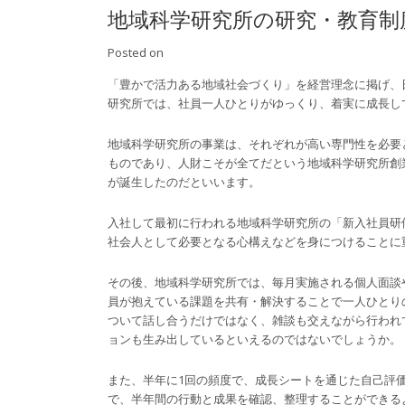
地域科学研究所の研究・教育制
Posted on
「豊かで活力ある地域社会づくり」を経営理念に掲げ、
研究所では、社員一人ひとりがゆっくり、着実に成長し
地域科学研究所の事業は、それぞれが高い専門性を必要
ものであり、人財こそが全てだという地域科学研究所創
が誕生したのだといいます。
入社して最初に行われる地域科学研究所の「新入社員研
社会人として必要となる心構えなどを身につけることに
その後、地域科学研究所では、毎月実施される個人面談
員が抱えている課題を共有・解決することで一人ひとり
ついて話し合うだけではなく、雑談も交えながら行われ
ョンも生み出しているといえるのではないでしょうか。
また、半年に1回の頻度で、成長シートを通じた自己評
で、半年間の行動と成果を確認、整理することができる