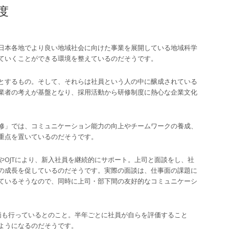
度
日本各地でより良い地域社会に向けた事業を展開している地域科学
ていくことができる環境を整えているのだそうです。
とするもの。そして、それらは社員という人の中に醸成されている
業者の考えが基盤となり、採用活動から研修制度に熱心な企業文化
修」では、コミュニケーション能力の向上やチームワークの養成、
重点を置いているのだそうです。
やOJTにより、新入社員を継続的にサポート。上司と面談をし、社
の成長を促しているのだそうです。実際の面談は、仕事面の課題に
ているそうなので、同時に上司・部下間の友好的なコミュニケーシ
価も行っているとのこと。半年ごとに社員が自らを評価すること
ようになるのだそうです。