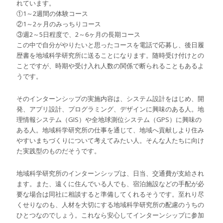
れています。
①1～2週間の体験コース
②1～2ヶ月のみっちりコース
③週2～5日程度で、2～6ヶ月の長期コース
この中で自分がやりたいと思ったコースを電話で応募し、後日履
歴書を地域科学研究所に送ることになります。随時受け付けとの
ことですが、時期や受け入れ人数の関係で断られることもあるよ
うです。
そのインターンシップの実施内容は、システム設計をはじめ、開
発、アプリ設計、プログラミング、デザインに興味のある人。地
理情報システム（GIS）や全地球測位システム（GPS）に興味の
ある人。地域科学研究所の仕事を通じて、地域へ貢献しより住み
やすいまちづくりについて考えてみたい人。そんな人たちに向け
た実践型のものだそうです。
地域科学研究所のインターンシップは、日当、交通費が支給され
ます。また、遠くに住んでいる人でも、宿泊施設などの手配が必
要な場合は同社に相談すると準備してくれるそうです。至れり尽
くせりなのも、人材を大切にする地域科学研究所の配慮のうちの
ひとつなのでしょう。これなら安心してインターンシップに参加