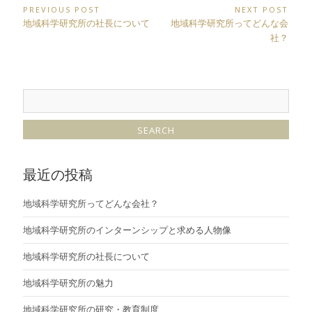
投
PREVIOUS POST
NEXT POST
Previous
Next
地域科学研究所の社長について
地域科学研究所ってどんな会
稿
Post:
Post:
社？
ナ
ビ
ゲ
ー
シ
ョ
ン
最近の投稿
地域科学研究所ってどんな会社？
地域科学研究所のインターンシップと求める人物像
地域科学研究所の社長について
地域科学研究所の魅力
地域科学研究所の研究・教育制度