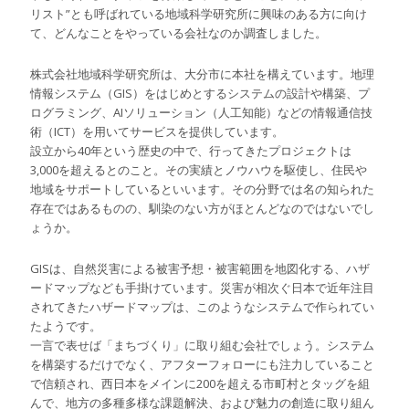
リスト”とも呼ばれている地域科学研究所に興味のある方に向け
て、どんなことをやっている会社なのか調査しました。
株式会社地域科学研究所は、大分市に本社を構えています。地理
情報システム（GIS）をはじめとするシステムの設計や構築、プ
ログラミング、AIソリューション（人工知能）などの情報通信技
術（ICT）を用いてサービスを提供しています。
設立から40年という歴史の中で、行ってきたプロジェクトは
3,000を超えるとのこと。その実績とノウハウを駆使し、住民や
地域をサポートしているといいます。その分野では名の知られた
存在ではあるものの、馴染のない方がほとんどなのではないでし
ょうか。
GISは、自然災害による被害予想・被害範囲を地図化する、ハザ
ードマップなども手掛けています。災害が相次ぐ日本で近年注目
されてきたハザードマップは、このようなシステムで作られてい
たようです。
一言で表せば「まちづくり」に取り組む会社でしょう。システム
を構築するだけでなく、アフターフォローにも注力していること
で信頼され、西日本をメインに200を超える市町村とタッグを組
んで、地方の多種多様な課題解決、および魅力の創造に取り組ん