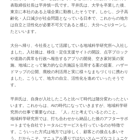
表取締役社長は平井慎一氏です。平井氏は、大学を卒業した後、
東京に本社のある上場企業に勤務したそうです。しかし、少子高
齢化・人口減少が社会問題となっている日本で、これからの地方
は自立と活性化が必要不可欠であると感じ、大分へとUターンし
たといいます。
大分へ帰り、今社長として活躍している地域科学研究所へ入社し
ました。入社後は、移住・定住支援サイトの開設、点字ブロック
や道路の異常を行政へ報告するアプリの開発、空き家対策の実
施、地域にとって魅力的な公共施設を活用する案の提案、ハザー
ドマップの公開、廃校の利活用と実に様々なまちづくりに携わり
ました。こうして、地方の自立、活性化を進めていったそうで
す。
平井氏は、自身が入社したころと比べて時代は随分変わったとい
います。これからは、AIの時代になっていきますが、地域科学研
究所の仕事で重要なのは、「人」だと考えているとのこと。
地域科学研究所では、打ち合わせから納品した後のアフターサポ
ートまでを自社でトータルにサービスを行っているのが特徴で
す。こういった方式は地方では珍しく、顧客との接点も多いそ
う。だからこそ、マニュアル通りではないスムーズなコミュニケ