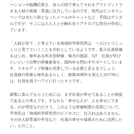
ーションや臨機応変さ、自らの頭で考えてそれをアウトプットで
きる人材の発掘・育成に注力しているのです。現代はビジネスシ
ーンでは当たり前となったメールやチャットなど、手段はデジタ
ルですが、そこには人と人とが触れ合うアナログな部分が存在し
ています。
「人財が全て」と考えている地域科学研究所は、一人ひとりじっ
くりと育てていくことを方針としているようです。新入社員研修
をはじめ、毎年ある年次別研修、毎月の面談、OJT、社員が学び
たいという分野の研修参加を、国内外を問わずサポートしていま
す。スキルアップ研修が充実している企業と言えるでしょう。
社員旅行研修も毎年あるらしく、創業40周年を迎えた2017年に
は、社員全員でハワイに行ったそうです。
顧客に喜んでもらうためには、まず社員が幸せであることが前提
であるとの考えです。すなわち「幸せな人が、人を幸せにでき
る」のが理念なのだそう。このような研修制度の充実について、
平井氏は「地域科学研究所のビジネスに、仕入れはありません。
その分人財育成や手当など、社員の幸せや成長のために活用した
い」とのこと。