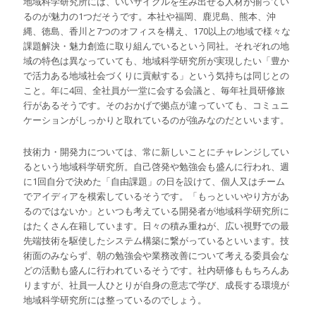
地域科学研究所には、いいサイクルを生み出せる人材が揃ってい
るのが魅力の1つだそうです。本社や福岡、鹿児島、熊本、沖
縄、徳島、香川と7つのオフィスを構え、170以上の地域で様々な
課題解決・魅力創造に取り組んでいるという同社。それぞれの地
域の特色は異なっていても、地域科学研究所が実現したい「豊か
で活力ある地域社会づくりに貢献する」という気持ちは同じとの
こと。年に4回、全社員が一堂に会する会議と、毎年社員研修旅
行があるそうです。そのおかげで拠点が違っていても、コミュニ
ケーションがしっかりと取れているのが強みなのだといいます。
技術力・開発力については、常に新しいことにチャレンジしてい
るという地域科学研究所。自己啓発や勉強会も盛んに行われ、週
に1回自分で決めた「自由課題」の日を設けて、個人又はチーム
でアイディアを模索しているそうです。「もっといいやり方があ
るのではないか」といつも考えている開発者が地域科学研究所に
はたくさん在籍しています。日々の積み重ねが、広い視野での最
先端技術を駆使したシステム構築に繋がっているといいます。技
術面のみならず、朝の勉強会や業務改善について考える委員会な
どの活動も盛んに行われているそうです。社内研修ももちろんあ
りますが、社員一人ひとりが自身の意志で学び、成長する環境が
地域科学研究所には整っているのでしょう。