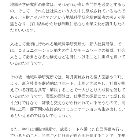
地域科学研究所の事業は、それぞれが高い専門性を必要とするも
の。そして、それらは社員という人の中に醸成されているもので
あり、人財こそが全てだという地域科学研究所創業者の考えが基
盤となり、採用活動から研修制度に熱心な企業文化が誕生したの
だといいます。
入社して最初に行われる地域科学研究所の「新入社員研修」で
は、コミュニケーション能力の向上やチームワークの養成、社会
人として必要となる心構えなどを身につけることに重点を置いて
いるのだそうです。
その後、地域科学研究所では、毎月実施される個人面談やOJTに
より、新入社員を継続的にサポート。上司と面談をし、社員が抱
えている課題を共有・解決することで一人ひとりの成長を促して
いるのだそうです。実際の面談は、仕事面の課題について話し合
うだけではなく、雑談も交えながら行われているそうなので、同
時に上司・部下間の友好的なコミュニケーションも生み出してい
るといえるのではないでしょうか。
また、半年に1回の頻度で、成長シートを通じた自己評価も行っ
ているとのこと。半年ごとに社員が自らを評価することで、半年