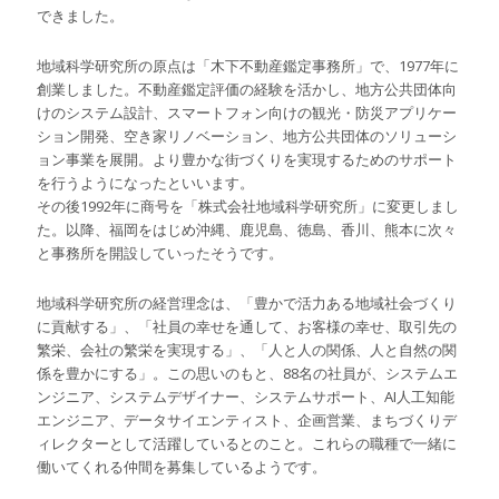
できました。
地域科学研究所の原点は「木下不動産鑑定事務所」で、1977年に
創業しました。不動産鑑定評価の経験を活かし、地方公共団体向
けのシステム設計、スマートフォン向けの観光・防災アプリケー
ション開発、空き家リノベーション、地方公共団体のソリューシ
ョン事業を展開。より豊かな街づくりを実現するためのサポート
を行うようになったといいます。
その後1992年に商号を「株式会社地域科学研究所」に変更しまし
た。以降、福岡をはじめ沖縄、鹿児島、徳島、香川、熊本に次々
と事務所を開設していったそうです。
地域科学研究所の経営理念は、「豊かで活力ある地域社会づくり
に貢献する」、「社員の幸せを通して、お客様の幸せ、取引先の
繁栄、会社の繁栄を実現する」、「人と人の関係、人と自然の関
係を豊かにする」。この思いのもと、88名の社員が、システムエ
ンジニア、システムデザイナー、システムサポート、AI人工知能
エンジニア、データサイエンティスト、企画営業、まちづくりデ
ィレクターとして活躍しているとのこと。これらの職種で一緒に
働いてくれる仲間を募集しているようです。